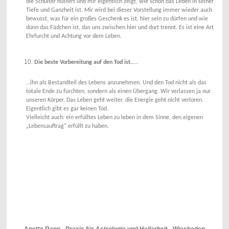
die Schulter flüstert und mir eigentlich zeigt, wie schön das Leben in seiner
Tiefe und Ganzheit ist. Mir wird bei dieser Vorstellung immer wieder auch
bewusst, was für ein großes Geschenk es ist, hier sein zu dürfen und wie
dünn das Fädchen ist, das uns zwischen hier und dort trennt. Es ist eine Art
Ehrfurcht und Achtung vor dem Leben.
Die beste Vorbereitung auf den Tod ist…..
…ihn als Bestandteil des Lebens anzunehmen. Und den Tod nicht als das
totale Ende zu fürchten, sondern als einen Übergang. Wir verlassen ja nur
unseren Körper. Das Leben geht weiter, die Energie geht nicht verloren.
Eigentlich gibt es gar keinen Tod.
Vielleicht auch: ein erfülltes Leben zu leben in dem Sinne, den eigenen
„Lebensauftrag“ erfüllt zu haben.