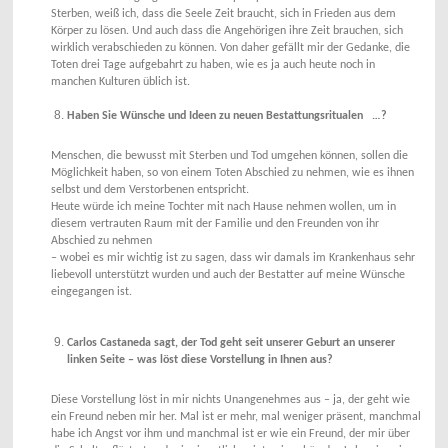
Sterben, weiß ich, dass die Seele Zeit braucht, sich in Frieden aus dem
Körper zu lösen. Und auch dass die Angehörigen ihre Zeit brauchen, sich
wirklich verabschieden zu können. Von daher gefällt mir der Gedanke, die
Toten drei Tage aufgebahrt zu haben, wie es ja auch heute noch in
manchen Kulturen üblich ist.
Haben Sie Wünsche und Ideen zu neuen Bestattungsritualen …?
Menschen, die bewusst mit Sterben und Tod umgehen können, sollen die
Möglichkeit haben, so von einem Toten Abschied zu nehmen, wie es ihnen
selbst und dem Verstorbenen entspricht.
Heute würde ich meine Tochter mit nach Hause nehmen wollen, um in
diesem vertrauten Raum mit der Familie und den Freunden von ihr
Abschied zu nehmen
– wobei es mir wichtig ist zu sagen, dass wir damals im Krankenhaus sehr
liebevoll unterstützt wurden und auch der Bestatter auf meine Wünsche
eingegangen ist.
Carlos Castaneda sagt, der Tod geht seit unserer Geburt an unserer
linken Seite – was löst diese Vorstellung in Ihnen aus?
Diese Vorstellung löst in mir nichts Unangenehmes aus – ja, der geht wie
ein Freund neben mir her. Mal ist er mehr, mal weniger präsent, manchmal
habe ich Angst vor ihm und manchmal ist er wie ein Freund, der mir über