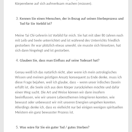
Körperebene auf sich aufmerksam machen (müssen).
Kennen Sie einen Menschen, der in Bezug auf seinen Sterbeprozess und
Tod für Sie
Vorbild
ist?
Meine Tai Chi-Lehrerin ist Vorbild für mich. Sie hat mit über 80 Jahren noch
mit Leib und Seele unterrichtet und ist während des Unterrichts friedlich
gestorben: ihr war plötzlich etwas unwohl, sie musste sich hinsetzen, hat
sich dann hingelegt und ist gestorben.
Glauben Sie, dass man Einfluss auf seine Todesart hat?
Genau weiß ich das natürlich nicht, aber wenn ich mein astrologisches
Wissen und meinen geistigen Ansatz konsequent zu Ende denke, muss ich
diese Frage bejahen, weil ich glaube, dass – wenn unser irdisches Dasein
erfüllt ist, die Seele sich aus dem Körper zurückziehen möchte und dafür
einen Weg sucht. Die Art und Weise können wir dann insofern
beeinflussen, wie wir unsere Lebensthemen integrieren konnten, wie
bewusst oder unbewusst wir mit unseren Energien umgehen konnten.
Allerdings denke ich, dass es vielleicht nur bei einigen wenigen spirituellen
Meistern ein ganz bewusster Prozess ist.
Was wäre für Sie ein guter Tod / gutes Sterben?