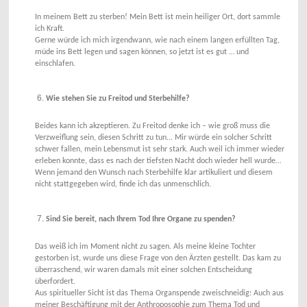
In meinem Bett zu sterben! Mein Bett ist mein heiliger Ort, dort sammle
ich Kraft.
Gerne würde ich mich irgendwann, wie nach einem langen erfüllten Tag,
müde ins Bett legen und sagen können, so jetzt ist es gut … und
einschlafen.
Wie stehen Sie zu Freitod und Sterbehilfe?
Beides kann ich akzeptieren. Zu Freitod denke ich – wie groß muss die
Verzweiflung sein, diesen Schritt zu tun... Mir würde ein solcher Schritt
schwer fallen, mein Lebensmut ist sehr stark. Auch weil ich immer wieder
erleben konnte, dass es nach der tiefsten Nacht doch wieder hell wurde…
Wenn jemand den Wunsch nach Sterbehilfe klar artikuliert und diesem
nicht stattgegeben wird, finde ich das unmenschlich.
Sind Sie bereit, nach Ihrem Tod Ihre Organe zu spenden?
Das weiß ich im Moment nicht zu sagen. Als meine kleine Tochter
gestorben ist, wurde uns diese Frage von den Ärzten gestellt. Das kam zu
überraschend, wir waren damals mit einer solchen Entscheidung
überfordert.
Aus spiritueller Sicht ist das Thema Organspende zweischneidig: Auch aus
meiner Beschäftigung mit der Anthroposophie zum Thema Tod und