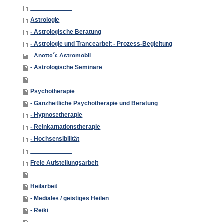
____________
Astrologie
- Astrologische Beratung
- Astrologie und Trancearbeit - Prozess-Begleitung
- Anette´s Astromobil
- Astrologische Seminare
____________
Psychotherapie
- Ganzheitliche Psychotherapie und Beratung
- Hypnosetherapie
- Reinkarnationstherapie
- Hochsensibilität
____________
Freie Aufstellungsarbeit
____________
Heilarbeit
- Mediales / geistiges Heilen
- Reiki