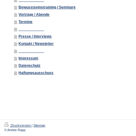
____________
Bewusstseinstraining / Seminare
Vorträge / Abende
Termine
____________
Presse / Interviews
Kontakt / Newsletter
____________
Impressum
Datenschutz
Haftungsausschuss
Druckversion
|
Sitemap
© Anette Rapp